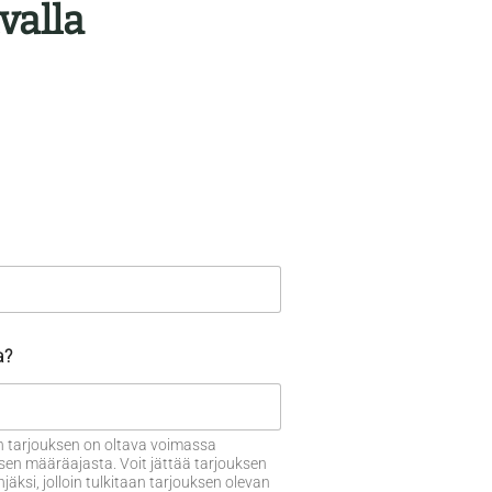
valla
a?
 tarjouksen on oltava voimassa
sen määräajasta. Voit jättää tarjouksen
ksi, jolloin tulkitaan tarjouksen olevan