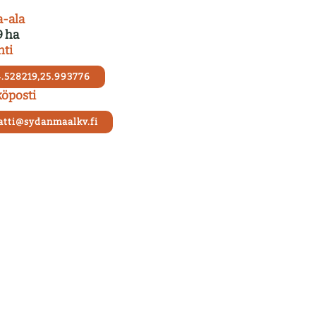
a-ala
9 ha
nti
.528219,25.993776
öposti
tti@sydanmaalkv.fi