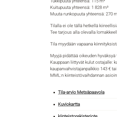
Tukkipuuta yhteensä: 115 m³
Kuitupuuta yhteensä: 1 828 m³
Muuta runkopuuta yhteensä: 270 
Tilalla ei ole tällä hetkellä kiireellis
Tee tarjous alla olevalla lomakkeel
Tila myydään vapaana kiinnityksist
Myyjä pidättää oikeuden hyväksyä ta
Kauppaan liittyvät kulut ostajalle:
kaupanvahvistajanpalkkio 143 € tai
MML:n kiinteistövaihdannan asioin
Tila-arvio Metsäpaavola
Kuviokartta
kiinteistorekisteriote