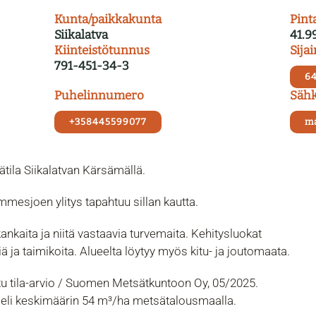
Kunta/paikkakunta
Pint
Siikalatva
41.9
Kiinteistötunnus
Sijai
791-451-34-3
64
Puhelinnumero
Sähk
+358445599077
ma
tila Siikalatvan Kärsämällä.
mmesjoen ylitys tapahtuu sillan kautta.
ankaita ja niitä vastaavia turvemaita. Kehitysluokat
 ja taimikoita. Alueelta löytyy myös kitu- ja joutomaata.
ttu tila-arvio / Suomen Metsätkuntoon Oy, 05/2025.
 eli keskimäärin 54 m³/ha metsätalousmaalla.