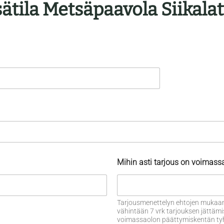
ätila Metsäpaavola Siikalat
Mihin asti tarjous on voimass
Tarjousmenettelyn ehtojen mukaan
vähintään 7 vrk tarjouksen jättämi
voimassaolon päättymiskentän tyhjä