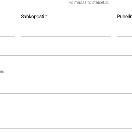
voimassa toistaiseksi.
Sähköposti
*
Puheli
kka