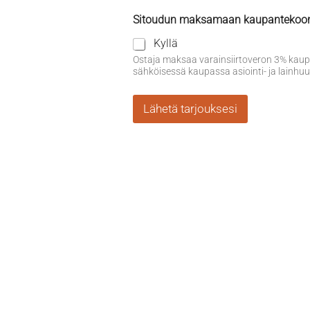
Sitoudun maksamaan kaupantekoon ja
Kyllä
Ostaja maksaa varainsiirtoveron 3% kaupp
sähköisessä kaupassa asiointi- ja lain
Lähetä tarjouksesi