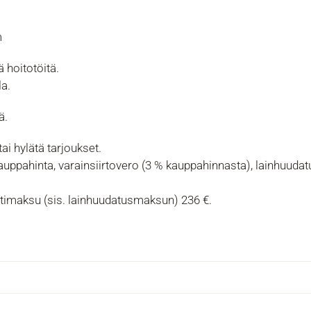
m
iä hoitotöitä.
la.
ä.
i hylätä tarjoukset.
 kauppahinta, varainsiirtovero (3 % kauppahinnasta), lainhuud
timaksu (sis. lainhuudatusmaksun) 236 €.