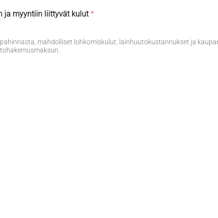
 myyntiin liittyvät kulut
*
ahinnasta, mahdolliset lohkomiskulut, lainhuutokustannukset ja kaupanv
huutohakemusmaksun.