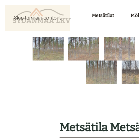
Metsätilat
Möki
Skip to main content
Metsätila Metsä