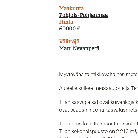
Maakunta
Pohjois-Pohjanmaa
Hinta
60000 €
Välittäjä
Matti Nevanperä
Myytävänä taimikkovaltainen metsä
Alueelle kulkee metsäautotie ja Te
Tilan kasvupaikat ovat kuivahkoja k
ovat pääosin nuoria kasvatusmetsiä
Tilasta on laadittu maastotarkiste
Tilan kokonaispuusto on 2 213 m³,