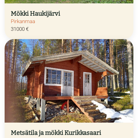
Mökki Haukijärvi
Pirkanmaa
31000 €
Metsätila ja mökki Kurikkasaari