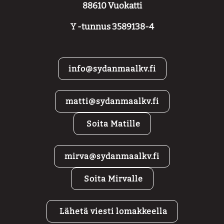
88610 Vuokatti
Y -tunnus 3589138-4
info@sydanmaalkv.fi
matti@sydanmaalkv.fi
Soita Matille
mirva@sydanmaalkv.fi
Soita Mirvalle
Lähetä viesti lomakkeella