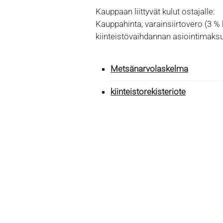
Kauppaan liittyvät kulut ostajalle:
Kauppahinta, varainsiirtovero (3 
kiinteistövaihdannan asiointimaks
Metsänarvolaskelma
kiinteistorekisteriote