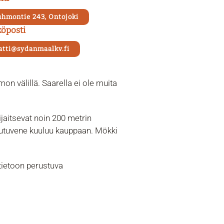
hmontie 243, Ontojoki
öposti
tti@sydanmaalkv.fi
on välillä. Saarella ei ole muita
jaitsevat noin 200 metrin
outuvene kuuluu kauppaan. Mökki
tietoon perustuva