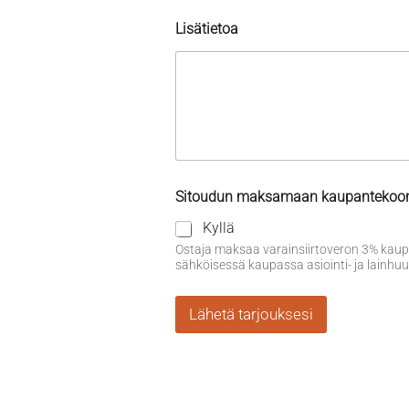
Lisätietoa
Sitoudun maksamaan kaupantekoon ja
Kyllä
Ostaja maksaa varainsiirtoveron 3% kaupp
sähköisessä kaupassa asiointi- ja lain
Lähetä tarjouksesi