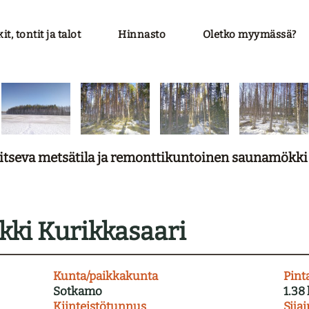
t, tontit ja talot
Hinnasto
Oletko myymässä?
aitseva metsätila ja remonttikuntoinen saunamökk
kki Kurikkasaari
Kunta/paikkakunta
Pint
Sotkamo
1.38
Kiinteistötunnus
Sijai