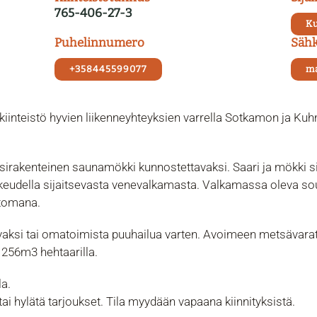
765-406-27-3
Ku
Puhelinnumero
Sähk
+358445599077
ma
iinteistö hyvien liikenneyhteyksien varrella Sotkamon ja Kuhm
irakenteinen saunamökki kunnostettavaksi. Saari ja mökki si
ikeudella sijaitsevasta venevalkamasta. Valkamassa oleva s
ttomana.
avaksi tai omatoimista puuhailua varten. Avoimeen metsävara
256m3 hehtaarilla.
la.
ai hylätä tarjoukset. Tila myydään vapaana kiinnityksistä.