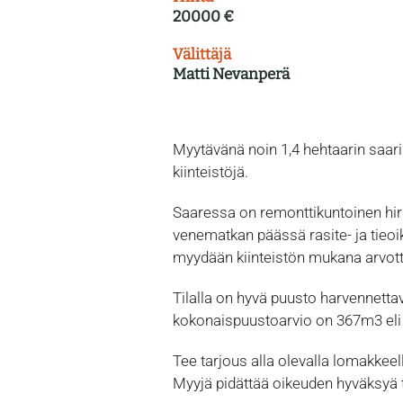
20000 €
Välittäjä
Matti Nevanperä
Myytävänä noin 1,4 hehtaarin saarik
kiinteistöjä.
Saaressa on remonttikuntoinen hirs
venematkan päässä rasite- ja tieo
myydään kiinteistön mukana arvo
Tilalla on hyvä puusto harvennett
kokonaispuustoarvio on 367m3 eli 
Tee tarjous alla olevalla lomakkeel
Myyjä pidättää oikeuden hyväksyä t