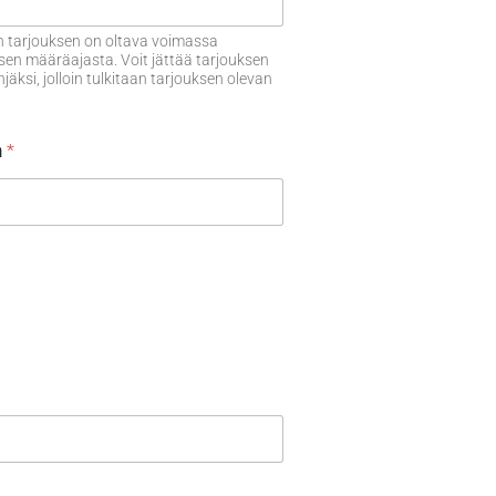
 tarjouksen on oltava voimassa
sen määräajasta. Voit jättää tarjouksen
ksi, jolloin tulkitaan tarjouksen olevan
n
*