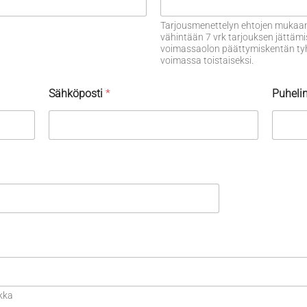
Tarjousmenettelyn ehtojen mukaan
vähintään 7 vrk tarjouksen jättämi
voimassaolon päättymiskentän tyhjä
voimassa toistaiseksi.
Sähköposti
*
Puheli
kka