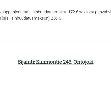
% kauppahinnasta), lainhuudatusmaksu 172 € sekä kaupanvahvi
u (sis. lainhuudatusmaksun) 236 €.
Sijainti: Kuhmontie 243, Ontojoki