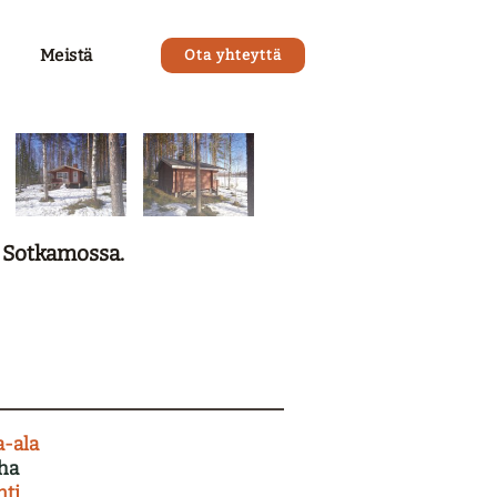
Meistä
Ota yhteyttä
i Sotkamossa.
a-ala
 ha
nti