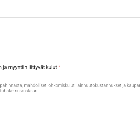
 myyntiin liittyvät kulut
*
ahinnasta, mahdolliset lohkomiskulut, lainhuutokustannukset ja kaupanv
huutohakemusmaksun.